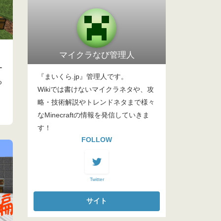
マイクラなび管理人
ー
『まいくら.jp』管理人です。
る
Wikiでは書けないマイクラネタや、攻
略・技術解説やトレンドネタまで様々
なMinecraftの情報を発信していきま
す！
FOLLOW
Twitter