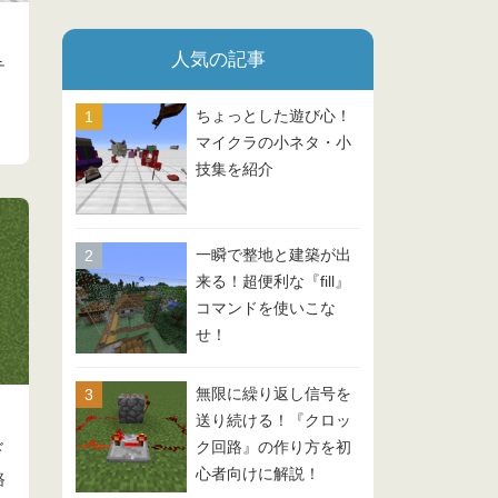
人気の記事
テ
ちょっとした遊び心！
マイクラの小ネタ・小
技集を紹介
一瞬で整地と建築が出
来る！超便利な『fill』
コマンドを使いこな
せ！
無限に繰り返し信号を
送り続ける！『クロッ
ド
ク回路』の作り方を初
心者向けに解説！
路