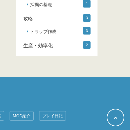
1
採掘の基礎
攻略
3
3
トラップ作成
生産・効率化
2
連
MOD紹介
プレイ日記