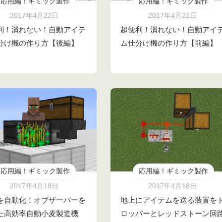
応用編！ギミック製作
応用編！ギミック製作
2017年4月22日
2017年4月21日
利！潰れない！自動アイテ
超便利！潰れない！自動アイ
分け機の作り方【後編】
ム仕分け機の作り方【前編】
応用編！ギミック製作
応用編！ギミック製作
2017年4月18日
2017年4月18日
を自動化！オブザーバーを
地上にアイテムを送る装置を
た高効率自動小麦製造機
ロッパーとレッドストーン回