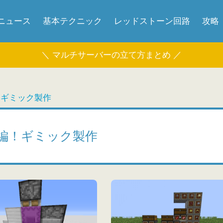
ニュース
基本テクニック
レッドストーン回路
攻略
＼ マルチサーバーの立て方まとめ ／
！ギミック製作
編！ギミック製作