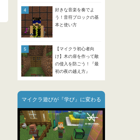
好きな音楽を奏でよ
う！音符ブロックの基
本と使い方
【マイクラ初心者向
け】木の扉を作って敵
の侵入を防ごう！『最
初の夜の越え方』
Part.3
マイクラ遊びが『学び』に変わる