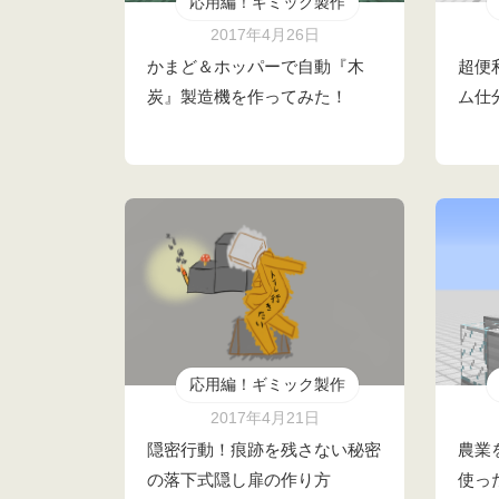
応用編！ギミック製作
2017年4月26日
かまど＆ホッパーで自動『木
超便
炭』製造機を作ってみた！
ム仕
応用編！ギミック製作
2017年4月21日
隠密行動！痕跡を残さない秘密
農業
の落下式隠し扉の作り方
使っ