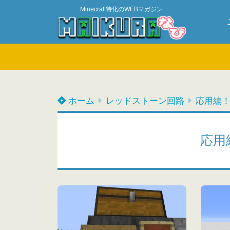
Minecraft特化のWEBマガジン
ホーム
レッドストーン回路
応用編
応用