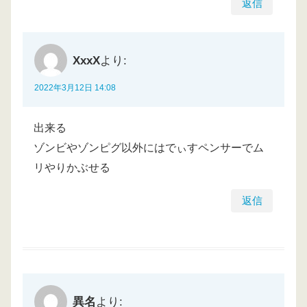
返信
XxxX
より:
2022年3月12日 14:08
出来る
ゾンビやゾンピグ以外にはでぃすペンサーでム
リやりかぶせる
返信
異名
より: