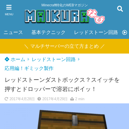
Minecraft特化のWEBマガジン
MENU
ニュース
基本テクニック
レッドストーン回路
＼ マルチサーバーの立て方まとめ ／
ホーム
レッドストーン回路
応用編！ギミック製作
レッドストーンダストボックス？スイッチを
押すとドロッパーで溶岩にポイッ！
2017年4月28日
2017年4月29日
2 min