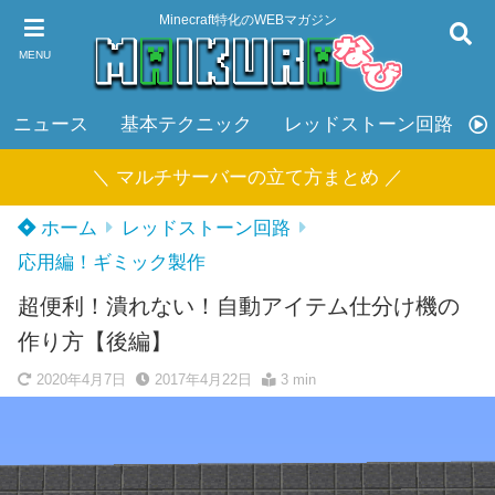
Minecraft特化のWEBマガジン
MENU
ニュース
基本テクニック
レッドストーン回路
＼ マルチサーバーの立て方まとめ ／
ホーム
レッドストーン回路
応用編！ギミック製作
超便利！潰れない！自動アイテム仕分け機の
作り方【後編】
2020年4月7日
2017年4月22日
3 min