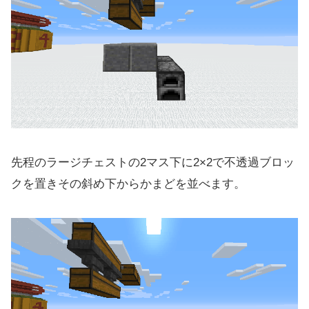
先程のラージチェストの2マス下に2×2で不透過ブロッ
クを置きその斜め下からかまどを並べます。