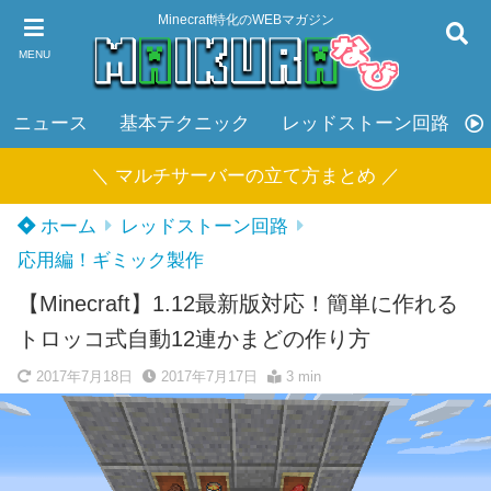
Minecraft特化のWEBマガジン
MENU
ニュース
基本テクニック
レッドストーン回路
＼ マルチサーバーの立て方まとめ ／
ホーム
レッドストーン回路
応用編！ギミック製作
【Minecraft】1.12最新版対応！簡単に作れる
トロッコ式自動12連かまどの作り方
2017年7月18日
2017年7月17日
3 min