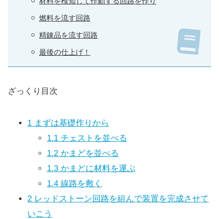
材料を検知して作動する回路を作り
燃料を流す回路
精錬品を流す回路
最後の仕上げ！
ざっくり目次
1
まずは基礎作りから
1.1
チェストを並べる
1.2
かまどを並べる
1.3
かまどに材料を運ぶ
1.4
線路を敷く
2
レッドストーン回路を組んで装置を完成させて
いこう