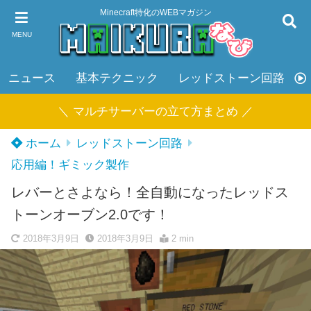
Minecraft特化のWEBマガジン
MENU
ニュース
基本テクニック
レッドストーン回路
＼ マルチサーバーの立て方まとめ ／
ホーム
レッドストーン回路
応用編！ギミック製作
レバーとさよなら！全自動になったレッドス
トーンオーブン2.0です！
2018年3月9日
2018年3月9日
2 min