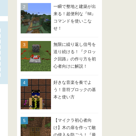
一瞬で整地と建築が出
来る！超便利な『fill』
コマンドを使いこな
せ！
無限に繰り返し信号を
送り続ける！『クロッ
ク回路』の作り方を初
心者向けに解説！
好きな音楽を奏でよ
う！音符ブロックの基
本と使い方
【マイクラ初心者向
け】木の扉を作って敵
の侵入を防ごう！『最