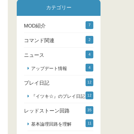
カテゴリー
MOD紹介
7
コマンド関連
2
ニュース
4
4
アップデート情報
プレイ日記
12
12
『イツキ☆』のプレイ日記
レッドストーン回路
35
11
基本論理回路を理解