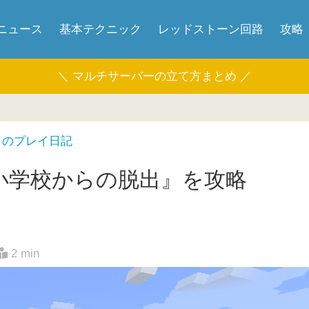
ニュース
基本テクニック
レッドストーン回路
攻略
＼ マルチサーバーの立て方まとめ ／
』のプレイ日記
小学校からの脱出』を攻略
2 min