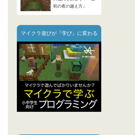
初の夜の越え方』
Part.3
マイクラ遊びが『学び』に変わる