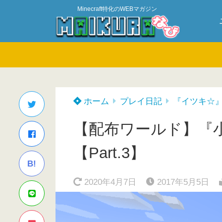
Minecraft特化のWEBマガジン
ホーム
プレイ日記
『イツキ☆
【配布ワールド】『
【Part.3】
B!
2020年4月7日
2017年5月5日