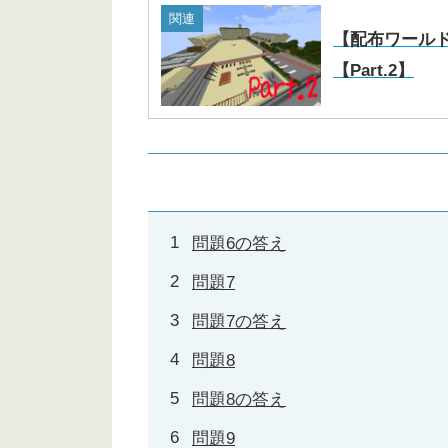
関連
【配布ワール
【Part.2】
問題6の答え
問題7
問題7の答え
問題8
問題8の答え
問題9