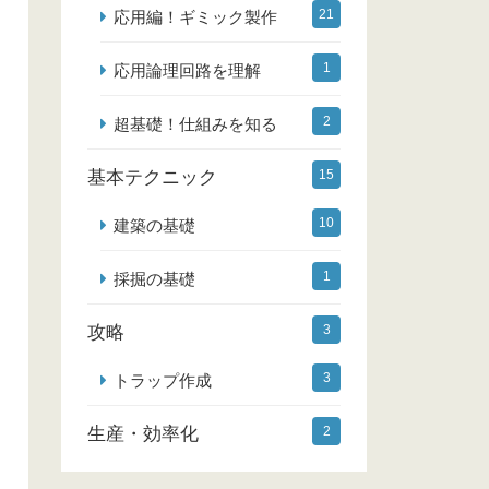
21
応用編！ギミック製作
1
応用論理回路を理解
2
超基礎！仕組みを知る
基本テクニック
15
10
建築の基礎
1
採掘の基礎
攻略
3
3
トラップ作成
生産・効率化
2