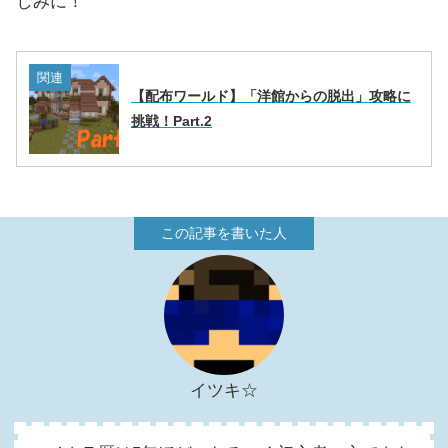
しみに！
関連
【配布ワールド】「洋館からの脱出」攻略に
挑戦！Part.2
イツキ☆