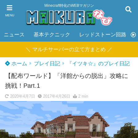
Minecraft特化のWEBマガジン
MENU
ニュース
基本テクニック
レッドストーン回路
＼ マルチサーバーの立て方まとめ ／
ホーム
プレイ日記
『イツキ☆』のプレイ日記
【配布ワールド】「洋館からの脱出」攻略に
挑戦！Part.1
2020年4月7日
2017年4月26日
2 min