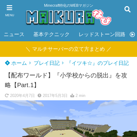
Minecraft特化のWEBマガジン
MENU
ニュース
基本テクニック
レッドストーン回路
＼ マルチサーバーの立て方まとめ ／
ホーム
プレイ日記
『イツキ☆』のプレイ日記
【配布ワールド】『小学校からの脱出』を攻
略【Part.1】
2020年4月7日
2017年5月3日
2 min