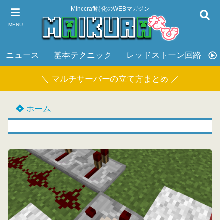
Minecraft特化のWEBマガジン
MENU
ニュース
基本テクニック
レッドストーン回路
＼ マルチサーバーの立て方まとめ ／
ホーム