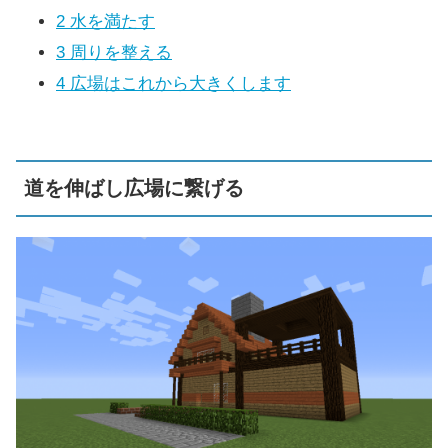
2
水を満たす
3
周りを整える
4
広場はこれから大きくします
道を伸ばし広場に繋げる