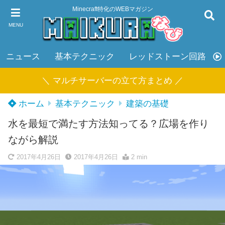
Minecraft特化のWEBマガジン
MENU
ニュース
基本テクニック
レッドストーン回路
＼ マルチサーバーの立て方まとめ ／
ホーム
基本テクニック
建築の基礎
水を最短で満たす方法知ってる？広場を作り
ながら解説
2017年4月26日
2017年4月26日
2 min