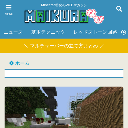
Minecraft特化のWEBマガジン
MENU
ニュース
基本テクニック
レッドストーン回路
＼ マルチサーバーの立て方まとめ ／
ホーム