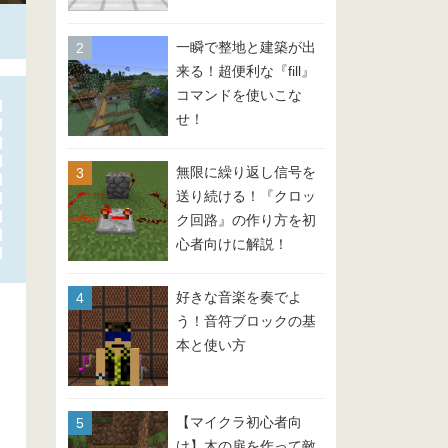
一瞬で整地と建築が出
来る！超便利な『fill』
コマンドを使いこな
せ！
無限に繰り返し信号を
送り続ける！『クロッ
ク回路』の作り方を初
心者向けに解説！
好きな音楽を奏でよ
う！音符ブロックの基
本と使い方
【マイクラ初心者向
け】木の扉を作って敵