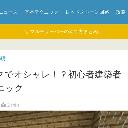
ニュース
基本テクニック
レッドストーン回路
攻略
＼ マルチサーバーの立て方まとめ ／
基礎
クでオシャレ！？初心者建築者
ニック
2 min