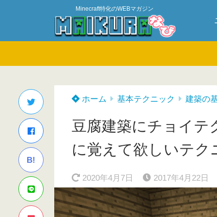
Minecraft特化のWEBマガジン
ホーム
基本テクニック
建築の
豆腐建築にチョイテ
に覚えて欲しいテク
B!
2020年4月7日
2017年4月22日