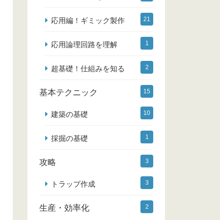
21
応用編！ギミック製作
1
応用論理回路を理解
2
超基礎！仕組みを知る
基本テクニック
15
10
建築の基礎
1
採掘の基礎
攻略
3
3
トラップ作成
生産・効率化
2