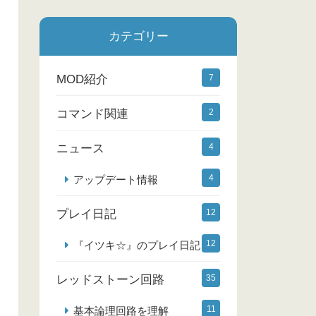
カテゴリー
MOD紹介
7
コマンド関連
2
ニュース
4
4
アップデート情報
プレイ日記
12
12
『イツキ☆』のプレイ日記
レッドストーン回路
35
11
基本論理回路を理解