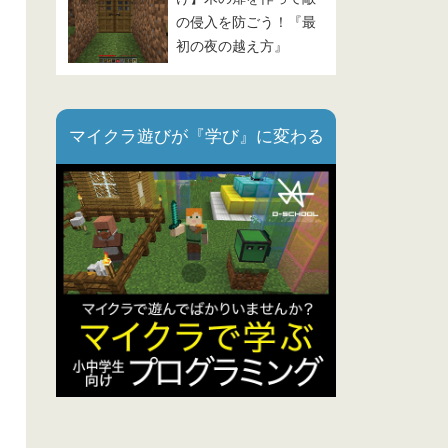
の侵入を防ごう！『最
初の夜の越え方』
Part.3
マイクラ遊びが『学び』に変わる