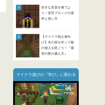
好きな音楽を奏でよ
う！音符ブロックの基
本と使い方
【マイクラ初心者向
け】木の扉を作って敵
の侵入を防ごう！『最
初の夜の越え方』
Part.3
マイクラ遊びが『学び』に変わる