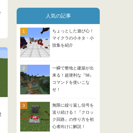
を
人気の記事
ちょっとした遊び心！
マイクラの小ネタ・小
技集を紹介
一瞬で整地と建築が出
来る！超便利な『fill』
コマンドを使いこな
せ！
無限に繰り返し信号を
送り続ける！『クロッ
建
ク回路』の作り方を初
心者向けに解説！