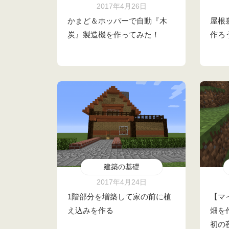
2017年4月26日
かまど＆ホッパーで自動『木
屋根
炭』製造機を作ってみた！
作ろ
建築の基礎
2017年4月24日
1階部分を増築して家の前に植
【マ
え込みを作る
畑を
初の夜