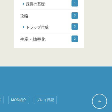
1
採掘の基礎
攻略
3
3
トラップ作成
生産・効率化
2
連
MOD紹介
プレイ日記