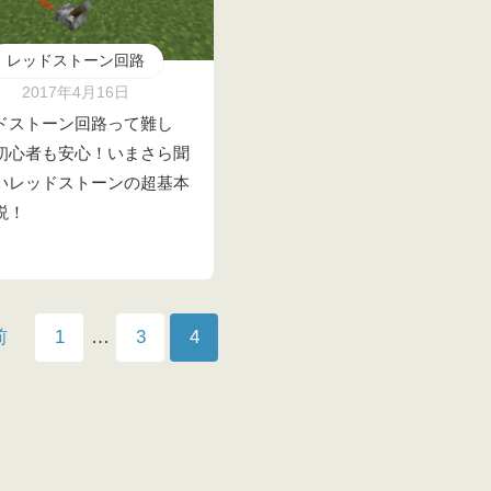
レッドストーン回路
2017年4月16日
ドストーン回路って難し
初心者も安心！いまさら聞
いレッドストーンの超基本
説！
前
1
…
3
4