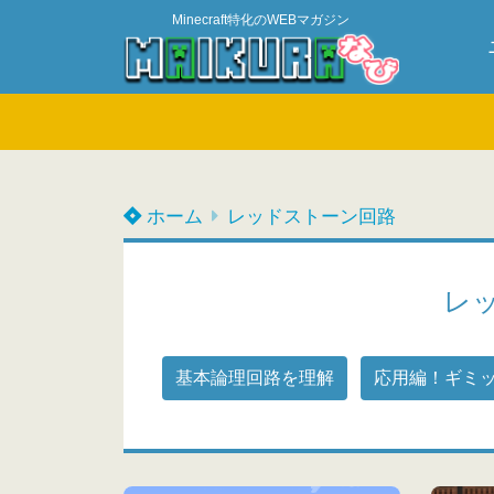
Minecraft特化のWEBマガジン
ホーム
レッドストーン回路
レ
基本論理回路を理解
応用編！ギミ