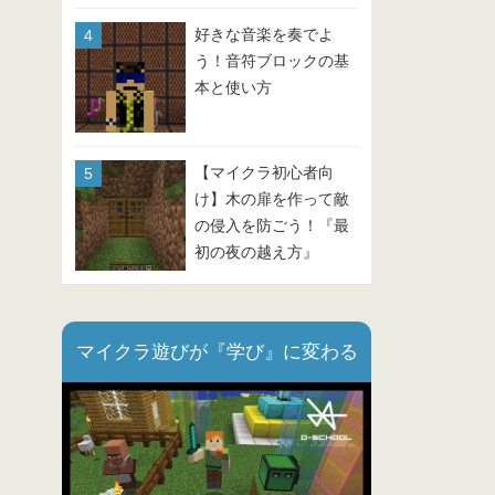
好きな音楽を奏でよ
う！音符ブロックの基
本と使い方
【マイクラ初心者向
け】木の扉を作って敵
の侵入を防ごう！『最
初の夜の越え方』
Part.3
マイクラ遊びが『学び』に変わる