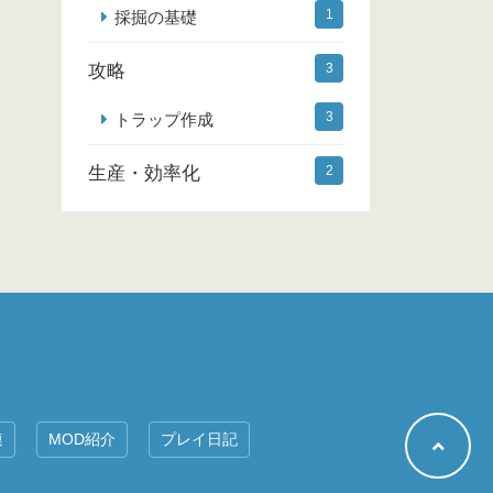
1
採掘の基礎
攻略
3
3
トラップ作成
生産・効率化
2
連
MOD紹介
プレイ日記