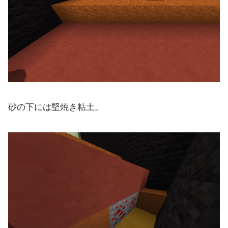
砂の下には堅焼き粘土。