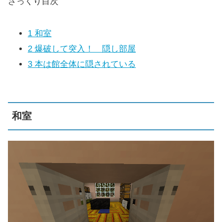
ざっくり目次
1
和室
2
爆破して突入！ 隠し部屋
3
本は館全体に隠されている
和室