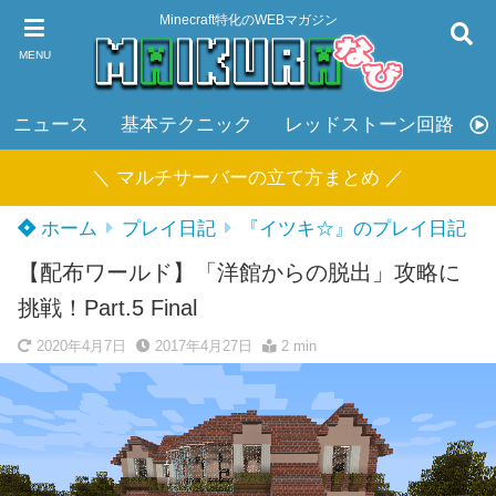
Minecraft特化のWEBマガジン
MENU
ニュース
基本テクニック
レッドストーン回路
＼ マルチサーバーの立て方まとめ ／
ホーム
プレイ日記
『イツキ☆』のプレイ日記
【配布ワールド】「洋館からの脱出」攻略に
挑戦！Part.5 Final
2020年4月7日
2017年4月27日
2 min