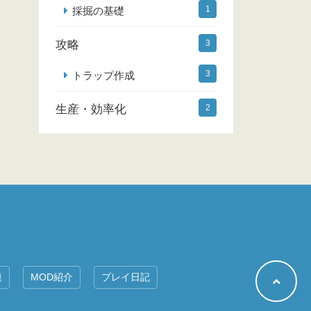
1
採掘の基礎
攻略
3
3
トラップ作成
生産・効率化
2
連
MOD紹介
プレイ日記