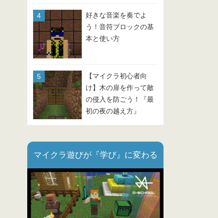
好きな音楽を奏でよ
う！音符ブロックの基
本と使い方
【マイクラ初心者向
け】木の扉を作って敵
の侵入を防ごう！『最
初の夜の越え方』
Part.3
マイクラ遊びが『学び』に変わる