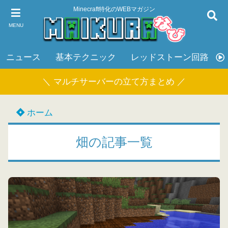
Minecraft特化のWEBマガジン
MENU
ニュース
基本テクニック
レッドストーン回路
＼ マルチサーバーの立て方まとめ ／
ホーム
畑の記事一覧