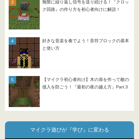
無限に繰り返し信号を送り続ける！『クロッ
ク回路』の作り方を初心者向けに解説！
好きな音楽を奏でよう！音符ブロックの基本
と使い方
【マイクラ初心者向け】木の扉を作って敵の
侵入を防ごう！『最初の夜の越え方』Part.3
マイクラ遊びが『学び』に変わる