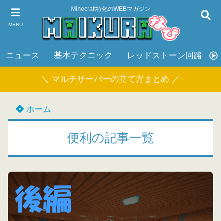
Minecraft特化のWEBマガジン
MENU
ニュース
基本テクニック
レッドストーン回路
＼ マルチサーバーの立て方まとめ ／
ホーム
便利の記事一覧